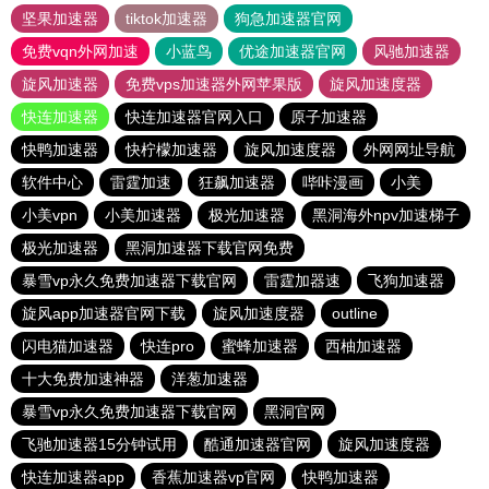
坚果加速器
tiktok加速器
狗急加速器官网
免费vqn外网加速
小蓝鸟
优途加速器官网
风驰加速器
旋风加速器
免费vps加速器外网苹果版
旋风加速度器
快连加速器
快连加速器官网入口
原子加速器
快鸭加速器
快柠檬加速器
旋风加速度器
外网网址导航
软件中心
雷霆加速
狂飙加速器
哔咔漫画
小美
小美vpn
小美加速器
极光加速器
黑洞海外npv加速梯子
极光加速器
黑洞加速器下载官网免费
暴雪vp永久免费加速器下载官网
雷霆加器速
飞狗加速器
旋风app加速器官网下载
旋风加速度器
outline
闪电猫加速器
快连pro
蜜蜂加速器
西柚加速器
十大免费加速神器
洋葱加速器
暴雪vp永久免费加速器下载官网
黑洞官网
飞驰加速器15分钟试用
酷通加速器官网
旋风加速度器
快连加速器app
香蕉加速器vp官网
快鸭加速器