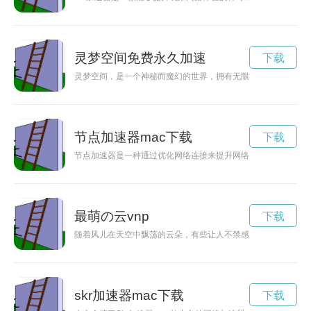
灵梦空间免费永久加速
下载
灵梦空间，是一个神秘而魔幻的世界，拥有无限可能的梦境。许
节点加速器mac下载
下载
节点加速器是一种通过优化网络连接来提升网络速度的工具，能
最萌の云vnp
下载
随着风儿在天空中飘荡的云朵，有些让人不禁感叹它们的可爱与
skr加速器mac下载
下载