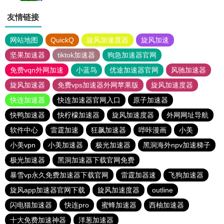
友情链接
网站地图
QuickQ
旋风加速度器
旋风加速
坚果加速器
tiktok加速器
狗急加速器官网
免费vqn外网加速
小蓝鸟
优途加速器官网
风驰加速器
旋风加速器
免费vps加速器外网苹果版
旋风加速度器
快连加速器
快连加速器官网入口
原子加速器
快鸭加速器
快柠檬加速器
旋风加速度器
外网网址导航
软件中心
雷霆加速
狂飙加速器
哔咔漫画
小美
小美vpn
小美加速器
极光加速器
黑洞海外npv加速梯子
极光加速器
黑洞加速器下载官网免费
暴雪vp永久免费加速器下载官网
雷霆加器速
飞狗加速器
旋风app加速器官网下载
旋风加速度器
outline
闪电猫加速器
快连pro
蜜蜂加速器
西柚加速器
十大免费加速神器
洋葱加速器