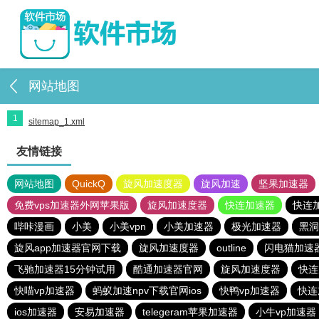
网站地图
1
sitemap_1.xml
友情链接
网站地图
QuickQ
旋风加速度器
旋风加速
坚果加速器
免费vps加速器外网苹果版
旋风加速度器
快连加速器
快连
哔咔漫画
小美
小美vpn
小美加速器
极光加速器
黑洞
旋风app加速器官网下载
旋风加速度器
outline
闪电猫加速
飞驰加速器15分钟试用
酷通加速器官网
旋风加速度器
快连
快喵vp加速器
蚂蚁加速npv下载官网ios
快鸭vp加速器
快连
ios加速器
安易加速器
telegeram苹果加速器
小牛vp加速器