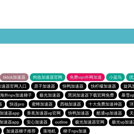
tiktok加速器
狗急加速器官网
免费vqn外网加速
小蓝鸟
优
加速器官网入口
原子加速器
快鸭加速器
快柠檬加速器
旋风
海外npv加速梯子
极光加速器
黑洞加速器下载官网免费
暴雪v
器
快连pro
蜜蜂加速器
西柚加速器
十大免费加速神器
洋
加速器app
香蕉加速器vp官网
快鸭加速器
酷通vp加速器
天
加速器app
安心加速器
outline
极光加速器官网
极光vp加速
加速器梯子推荐
落地机
梯子npv加速