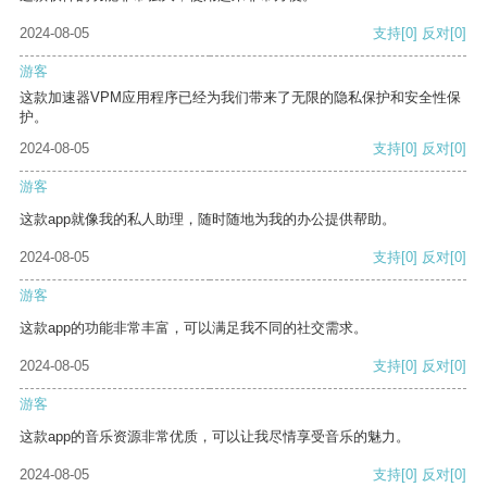
2024-08-05
支持
[0]
反对
[0]
游客
这款加速器VPM应用程序已经为我们带来了无限的隐私保护和安全性保
护。
2024-08-05
支持
[0]
反对
[0]
游客
这款app就像我的私人助理，随时随地为我的办公提供帮助。
2024-08-05
支持
[0]
反对
[0]
游客
这款app的功能非常丰富，可以满足我不同的社交需求。
2024-08-05
支持
[0]
反对
[0]
游客
这款app的音乐资源非常优质，可以让我尽情享受音乐的魅力。
2024-08-05
支持
[0]
反对
[0]