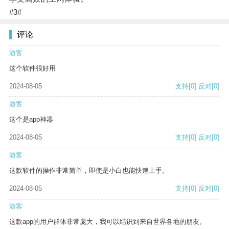
#3#
评论
游客
这个软件很好用
2024-08-05
支持
[0]
反对
[0]
游客
这个是app神器
2024-08-05
支持
[0]
反对
[0]
游客
这款软件的操作非常简单，即使是小白也能快速上手。
2024-08-05
支持
[0]
反对
[0]
游客
这款app的用户群体非常庞大，我可以结识到来自世界各地的朋友。