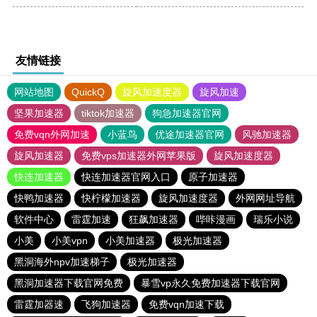
友情链接
网站地图
QuickQ
旋风加速度器
旋风加速
坚果加速器
tiktok加速器
狗急加速器官网
免费vqn外网加速
小蓝鸟
优途加速器官网
风驰加速器
旋风加速器
免费vps加速器外网苹果版
旋风加速度器
快连加速器
快连加速器官网入口
原子加速器
快鸭加速器
快柠檬加速器
旋风加速度器
外网网址导航
软件中心
雷霆加速
狂飙加速器
哔咔漫画
瑞乐小说
小美
小美vpn
小美加速器
极光加速器
黑洞海外npv加速梯子
极光加速器
黑洞加速器下载官网免费
暴雪vp永久免费加速器下载官网
雷霆加器速
飞狗加速器
免费vqn加速下载